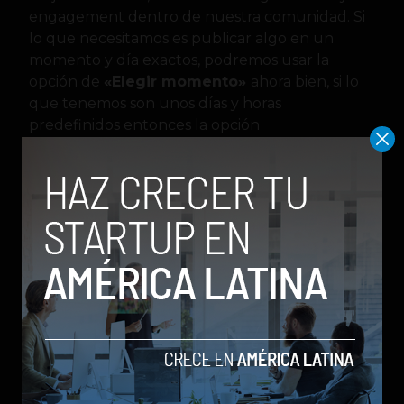
engagement dentro de nuestra comunidad. Si
lo que necesitamos es publicar algo en un
momento y día exactos, podremos usar la
opción de
«Elegir momento»
ahora bien, si lo
que tenemos son unos días y horas
predefinidos entonces la opción
de
«recurrente»
nos servirá demasiado