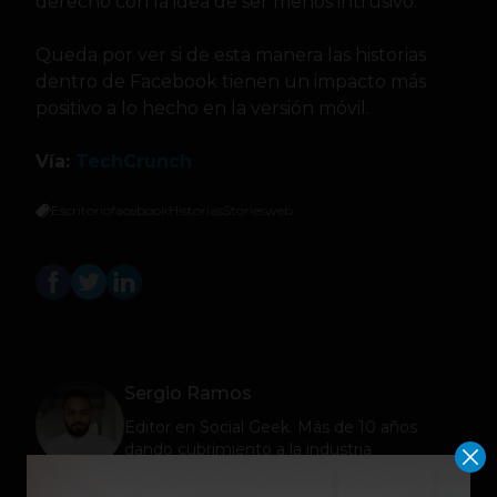
derecho con la idea de ser menos intrusivo.
Queda por ver si de esta manera las historias
dentro de Facebook tienen un impacto más
positivo a lo hecho en la versión móvil.
Vía:
TechCrunch
Escritorio
facebook
Historias
Stories
web
Sergio Ramos
Editor en
Social Geek
. Más de 10 años
dando cubrimiento a la industria
tecnológica y el ecosistema de startups.
Contribuidor en Fast Company México,