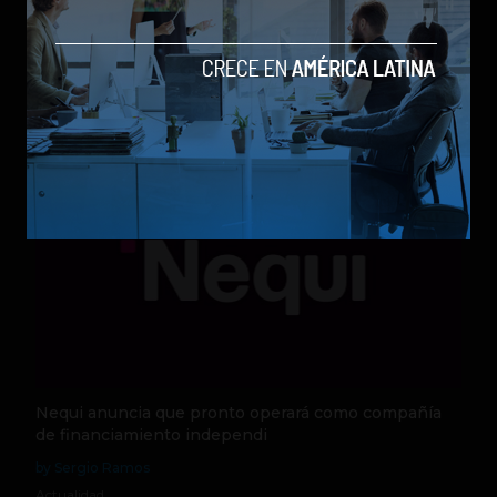
Qwen 3.8-Max, la nueva IA de Alibaba que desafía a
los modelos más poderosos
by Sergio Ramos
Actualidad
5 de agosto de 2026
Nequi anuncia que pronto operará como compañía
de financiamiento independi
by Sergio Ramos
Actualidad