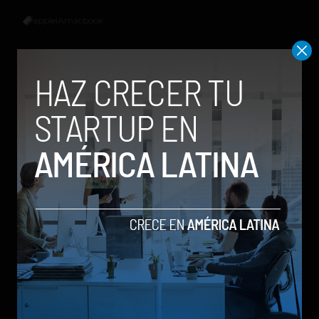
apple
IA
macbook
Social Geek
Relacionados