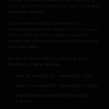
artificial necesarios para impulsar los LLMs ha
hecho que otros fabricantes tengan que tomar
decisiones similares.
«Nunca hemos visto un precio de un
componente subir tan rápido»,
dijo Apple
, que
no tuvo más opción que subir los precios,
aunque por ahora los precios del iPhone no se
verán afectados.
Así han incrementado los precios de Mac,
MacBook y iPad en dólares:
iPad Air: Antes $599 – Ahora $749 (+25%)
iPad Pro: Antes $999 – Ahora $1,199 (+20%)
MacBook Neo Antes $599 Ahora $699
(+16.7%)