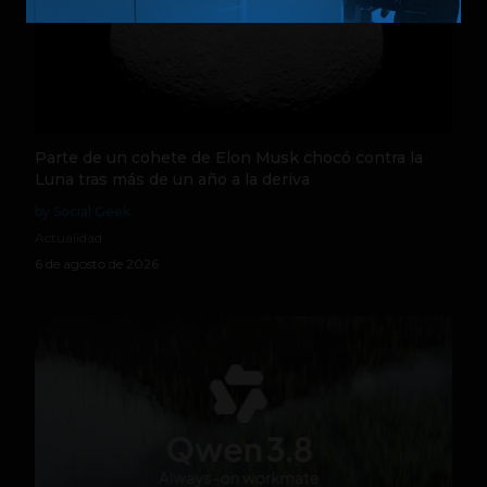
Parte de un cohete de Elon Musk chocó contra la
Luna tras más de un año a la deriva
by Social Geek
Actualidad
6 de agosto de 2026