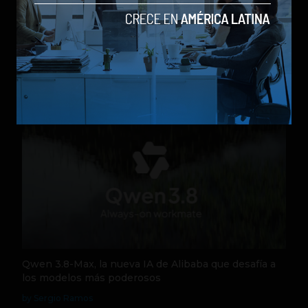
Parte de un cohete de Elon Musk chocó contra la
Luna tras más de un año a la deriva
by Social Geek
Actualidad
6 de agosto de 2026
Qwen 3.8-Max, la nueva IA de Alibaba que desafía a
los modelos más poderosos
by Sergio Ramos