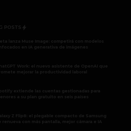
G POSTS
eta lanza Muse Image: competirá con modelos
nfocados en IA generativa de imágenes
hatGPT Work: el nuevo asistente de OpenAI que
romete mejorar la productividad laboral
potify extiende las cuentas gestionadas para
enores a su plan gratuito en seis países
alaxy Z Flip8: el plegable compacto de Samsung
e renueva con más pantalla, mejor cámara e IA