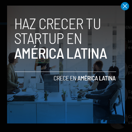
TRENDIN
M
e
C
p
S
m
G
s