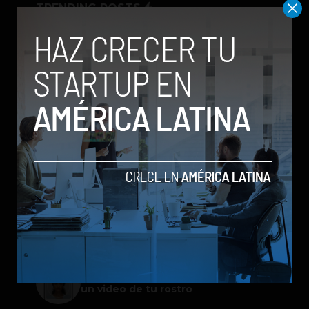
TRENDING POSTS
Meta lanza Muse Image: competirá
con modelos enfocados en IA
generativa de imágenes
ChatGPT Work: el nuevo asistente
de OpenAI que promete mejorar la
productividad laboral
Spotify extiende las cuentas
gestionadas para menores a su plan
gratuito en seis países
Galaxy Z Flip8: el plegable compacto
de Samsung se renueva con más
pantalla, mejor cámara e IA
Google permitirá iniciar sesión con
un video de tu rostro