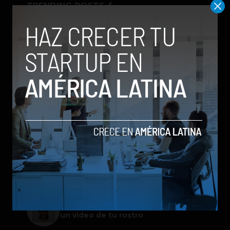
TRENDING POSTS
Meta lanza Muse Image: competirá
con modelos enfocados en IA
generativa de imágenes
ChatGPT Work: el nuevo asistente
de OpenAI que promete mejorar la
productividad laboral
Spotify extiende las cuentas
gestionadas para menores a su plan
gratuito en seis países
Galaxy Z Flip8: el plegable compacto
de Samsung se renueva con más
pantalla, mejor cámara e IA
Google permitirá iniciar sesión con
un video de tu rostro