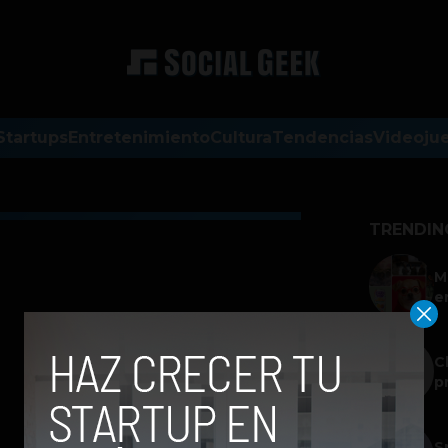
Startups
Entretenimiento
Cultura
Tendencias
Videoju
TRENDIN
M
e
C
p
S