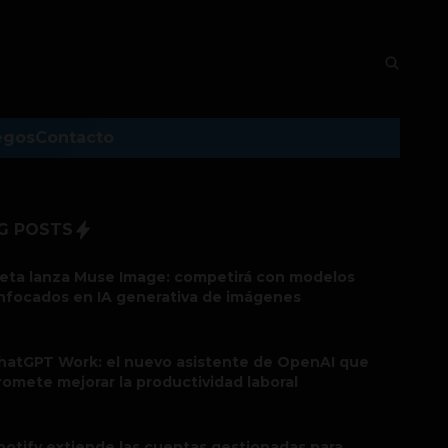
egos
Contacto
G POSTS
eta lanza Muse Image: competirá con modelos
nfocados en IA generativa de imágenes
hatGPT Work: el nuevo asistente de OpenAI que
romete mejorar la productividad laboral
potify extiende las cuentas gestionadas para