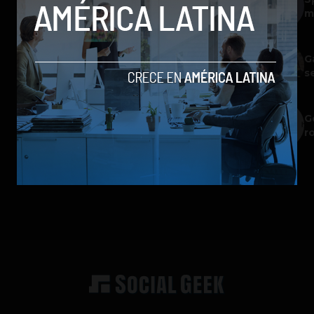
m
G
s
G
r