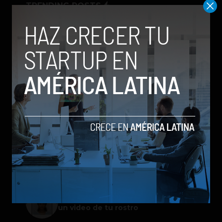
TRENDING POSTS
Meta lanza Muse Image: competirá
con modelos enfocados en IA
generativa de imágenes
ChatGPT Work: el nuevo asistente
de OpenAI que promete mejorar la
productividad laboral
Spotify extiende las cuentas
gestionadas para menores a su plan
gratuito en seis países
Galaxy Z Flip8: el plegable compacto
de Samsung se renueva con más
pantalla, mejor cámara e IA
Google permitirá iniciar sesión con
un video de tu rostro