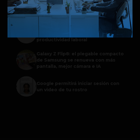
Spotify extiende las cuentas
gestionadas para menores a su plan
gratuito en seis países
ChatGPT Work: el nuevo asistente
de OpenAI que promete mejorar la
productividad laboral
Galaxy Z Flip8: el plegable compacto
de Samsung se renueva con más
pantalla, mejor cámara e IA
Google permitirá iniciar sesión con
un video de tu rostro