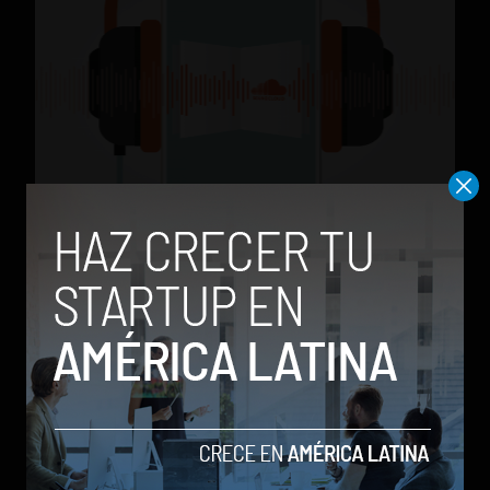
SoundCloud podría estar al borde de la bancarrota
by Stiven Cartagena
9 de enero de 2017
TRENDING POSTS
Meta lanza Muse Image: competirá
con modelos enfocados en IA
generativa de imágenes