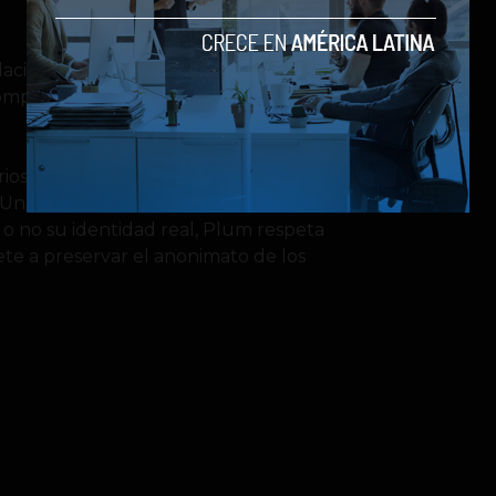
ciones, y a fortalecer sus relaciones
ompañía tiene como principal objetivo
rios un beneficio que difícilmente
na de las ventajas de internet es
ar o no su identidad real, Plum respeta
te a preservar el anonimato de los