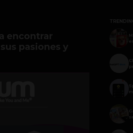
TRENDIN
a encontrar
M
e
sus pasiones y
C
p
S
m
G
s