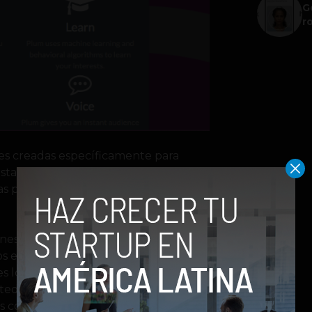
G
r
es creadas específicamente para
ta ahora no se ha logrado establecer
 puedan encontrar a alguien similar,
es de usuarios de diferentes ideales
 encontrar alternativas donde sea
es lo suficientemente inteligente
ed y conectarlo con las personas
s conversaciones y la comunidad