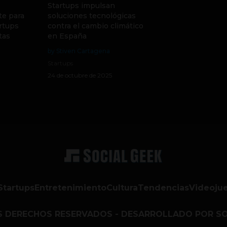
Startups impulsan
te para
soluciones tecnológicas
artups
contra el cambio climático
tas
en España
by Stiven Cartagena
Startups
24 de octubre de 2025
Startups
Entretenimiento
Cultura
Tendencias
Videoju
S DERECHOS RESERVADOS - DESARROLLADO POR SO