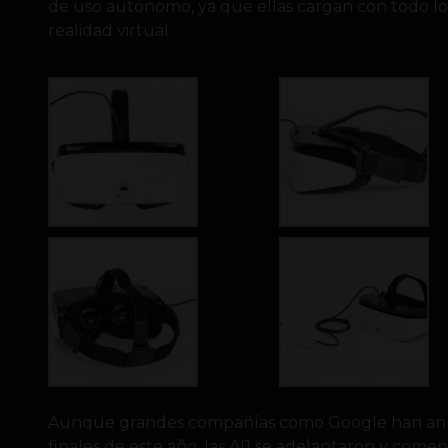
de uso autónomo, ya que ellas cargan con todo lo
realidad virtual.
Aunque grandes compañías como Google han anun
finales de este año, las AI1 se adelantaron y comen