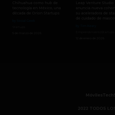
Chihuahua como hub de
Leap Venture Studio
tecnología en México, una
anuncia nueva cohor
década de Orion Startups
su aceleradora de st
de cuidado de masco
by Social Geek
by Tim Keary
Startups
Emprendimiento
Startups
5 de marzo de 2026
12 de enero de 2026
Móviles
Tech
2022 TODOS LO