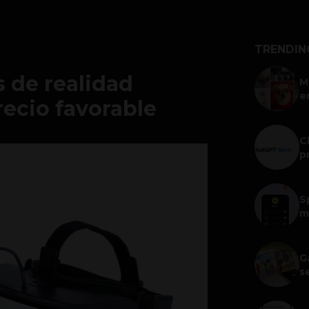
TRENDIN
 de realidad
M
e
recio favorable
C
p
S
m
G
s