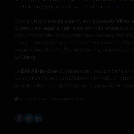
septiembre, según su desarrolladora
ExChimp
.
Otro punto clave de este nuevo accesorio
VR
es l
objetivo es llegar a unir lazos con diferentes insti
escuchando de las escuelas que quieren usar VR, 
lo que esperamos que con este nuevo auricular se 
como tabla de estrellas, pero a un precio más ba
ExChimp.
La
EA1 All-in-One
cuentan con una campaña en
su objetivo de 30.000 dólares en tan sólo cuatro
400.000 dólares a través de una campaña de crow
AI1
ExChimp. VR
Gafas
Realidad Virtual