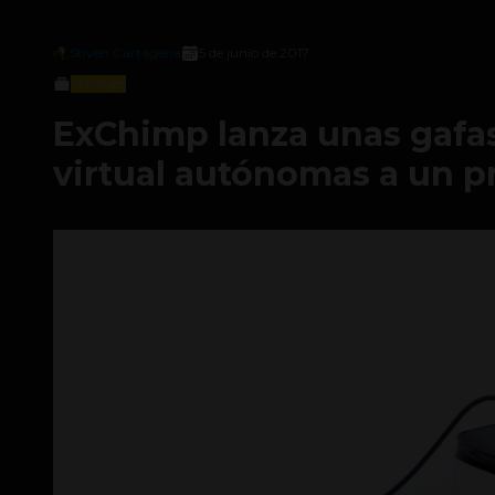
Stiven Cartagena
5 de junio de 2017
Startups
ExChimp lanza unas gafas
virtual autónomas a un p