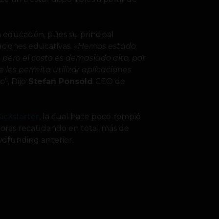
a educación, pues su principal
tuciones educativas. «
Hemos estado
pero el costo es demasiado alto, por
les permita utilizar aplicaciones
jo
”, Dijo
Stefan Ponsold
CEO de
Kickstarter
, la cual hace poco rompió
 horas recaudando en total más de
dfunding anterior.