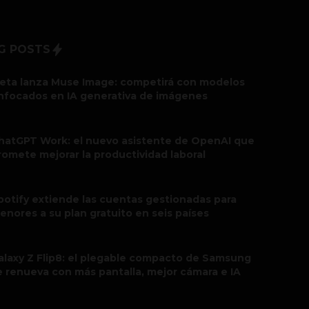
G POSTS
eta lanza Muse Image: competirá con modelos
nfocados en IA generativa de imágenes
hatGPT Work: el nuevo asistente de OpenAI que
romete mejorar la productividad laboral
potify extiende las cuentas gestionadas para
enores a su plan gratuito en seis países
alaxy Z Flip8: el plegable compacto de Samsung
e renueva con más pantalla, mejor cámara e IA