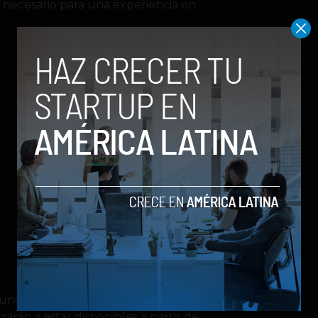
 necesario para una experiencia en
ciado gafas VR All in One para
zarán a estar disponibles a partir de