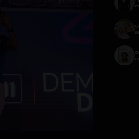
m
G
s
G
r