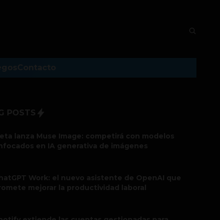
egos
Contacto
G POSTS
eta lanza Muse Image: competirá con modelos
nfocados en IA generativa de imágenes
hatGPT Work: el nuevo asistente de OpenAI que
romete mejorar la productividad laboral
potify extiende las cuentas gestionadas para