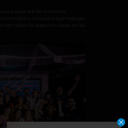
a una amplia red de mentores,
s comerciales y contactos que trabajan
rdar todos los aspectos claves de las