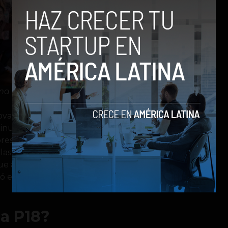
ama P18
ovadoras que puedan desarrollarse
tinuo con mentorías y una
resas continuar creciendo y
las empresas a la red de socios
 que ayudan a impulsar el crecimiento y
ó el Dr. Héctor Jirau, Director
a P18?