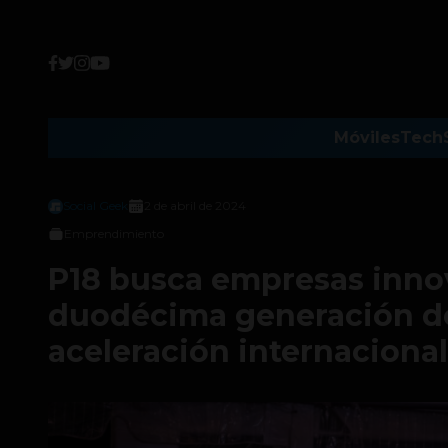
Móviles
Tech
Social Geek
2 de abril de 2024
Emprendimiento
P18 busca empresas innov
duodécima generación d
aceleración internacional