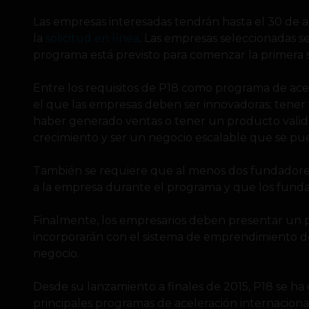
Las empresas interesadas tendrán hasta el 30 de 
la
s
olicitud en línea
. Las empresas seleccionadas s
programa está previsto para comenzar la primera 
Entre los requisitos de P18 como programa de ace
el que las empresas deben ser innovadoras; tener
haber generado ventas o tener un producto valida
crecimiento y ser un negocio escalable que se pu
También se requiere que al menos dos fundador
a la empresa durante el programa y que los fundad
Finalmente, los empresarios deben presentar un 
incorporarán con el sistema de emprendimiento de
negocio.
Desde su lanzamiento a finales de 2015, P18 se ha
principales programas de aceleración internacional