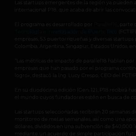
Las startups emergentes de la región ya pueden a
internacional P18, que acaba de abrir las convocat
El programa es desarrollado por
Parallel18
, parte
Tecnología e Investigación de Puerto Rico
(FCTIPR
empresas, 53 puertorriqueñas y diversas startups 
Colombia, Argentina, Singapur, Estados Unidos, en
“Las métricas de impacto de parallel18 hablan por sí
empresas que han pasado por el programa contin
logro», destacó la Ing. Lucy Crespo, CEO del FCTI
En su duodécima edición (Gen. 12), P18 recibirá h
el mundo cuyos fundadores estén en busca de con
Las startups seleccionadas recibirán 20 semanas 
monitoreo de metas semanales, así como una apo
dólares, divididos en una subvención de $40,000 ‘e
mediante un acuerdo de simple participación futura