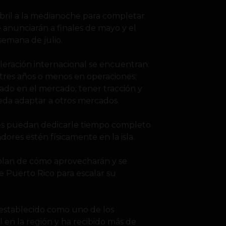
abril a la medianoche para completar
e anunciarán a finales de mayo y el
semana de julio.
leración internacional se encuentran:
 tres años o menos en operaciones;
do en el mercado; tener tracción y
eda adaptar a otros mercados.
es puedan dedicarle tiempo completo
ores estén físicamente en la isla.
plan de cómo aprovecharán y se
 Puerto Rico para escalar su
 establecido como uno de los
 en la región y ha recibido más de