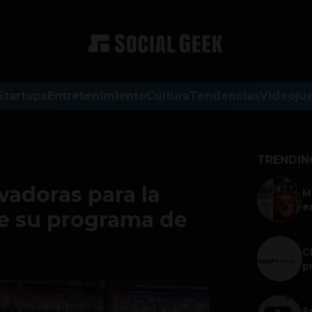
Startups
Entretenimiento
Cultura
Tendencias
Videoju
TRENDIN
adoras para la
M
e
e su programa de
C
p
S