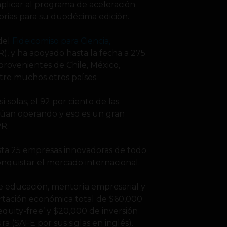
plicar al programa de aceleración
orias para su duodécima edición.
 del
Fideicomiso para Ciencia,
), y ha apoyado hasta la fecha a 275
provenientes de Chile, México,
tre muchos otros países.
 solas, el 92 por ciento de las
úan operando y eso es un gran
PR.
asta 25 empresas innovadoras de todo
quistar el mercado internacional.
de educación, mentoría empresarial y
rtación económica total de $60,000
quity-free’ y $20,000 de inversión
 (SAFE por sus siglas en inglés).