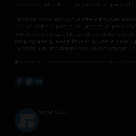
4,500 solicitudes de startups más de 60 países de
Otros de los beneficios que ofrece incluyen acces
reclutar talento; parallel18 Connect, un program
promueve y enlaza a las startups con grandes corp
subprograma que se enfoca en ayudar a la startups
inversión al mismo tiempo que las conecta con una
aceleradoras
Convocatorias
emprendedores
P18
Parallel18
Programas
Social Geek