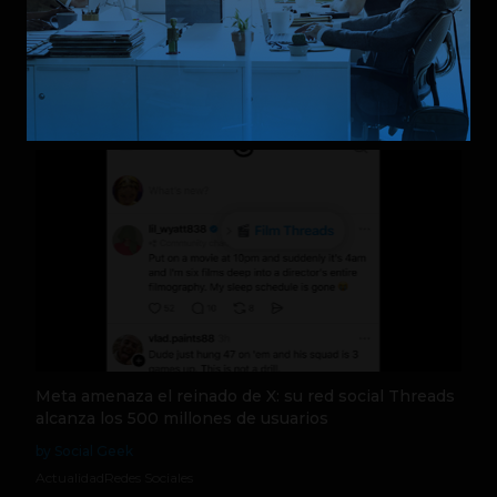
Relacionados
Meta amenaza el reinado de X: su red social Threads
alcanza los 500 millones de usuarios
by Social Geek
Actualidad
Redes Sociales