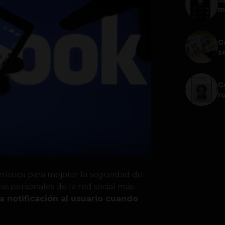
m
G
s
G
r
stica para mejorar la seguridad de
as personales de la red social más
a notificación al usuario cuando