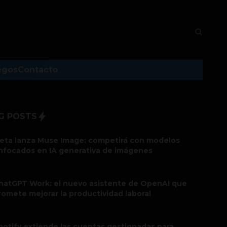
egos
Contacto
G POSTS
eta lanza Muse Image: competirá con modelos
nfocados en IA generativa de imágenes
hatGPT Work: el nuevo asistente de OpenAI que
romete mejorar la productividad laboral
potify extiende las cuentas gestionadas para