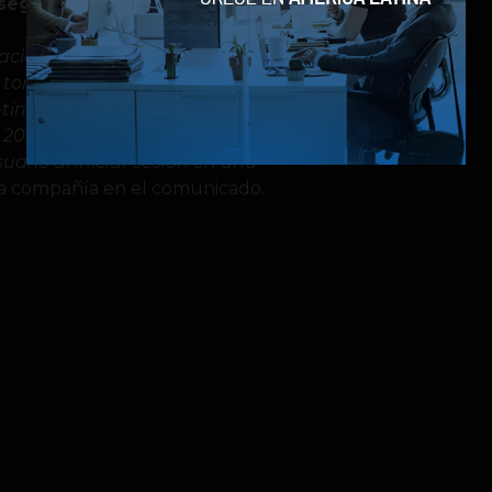
 seguridad
con la información.
acidad de la información de las
os tomando medidas activas para
ontinuaremos probando funciones
e 2020, incluyendo la presentación de
uario al iniciar sesión en una
o la compañía en el comunicado.