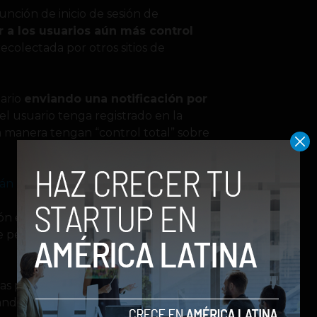
función de inicio de sesión de
r a los usuarios aún más control
recolectada por otros sitios de
uario
enviando una notificación por
l usuario tenga registrado en la
a manera tengan “control total” sobre
án las tendencias del año 2020
ión está compartiendo con el sitio en
le permite al usuario
eliminar el
s personas a tener más control
ando Facebook se ha convertido en