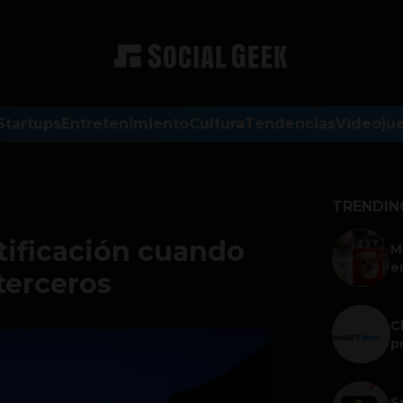
Startups
Entretenimiento
Cultura
Tendencias
Videoju
TRENDIN
tificación cuando
M
e
 terceros
C
p
S