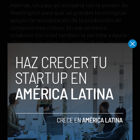
Además, un paso así encajaría con la presión de
Washington para que las grandes tecnológicas
apoyen la relocalización de la producción de
componentes críticos. En ese contexto,
colaborar con Intel también le permite a Apple
alinearse con el impulso político hacia una base
industrial más doméstica.
El anuncio también tiene una lectura política
clara de cómo Trump está presentando la
fabricación de chips como una bandera de
soberanía tecnológica. Su mensaje insiste en
que no basta con diseñar semiconductores, sino
que también deben producirse en territorio
estadounidense.
Esa narrativa coincide con la estrategia más
amplia de reforzar la industria de