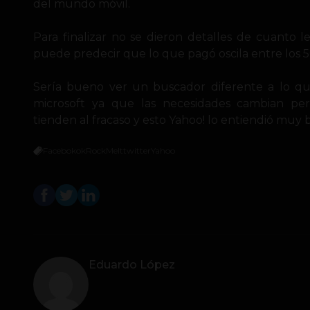
del mundo móvil.
Para finalizar no se dieron detalles de cuanto l
puede predecir que lo que pagó oscila entre los 5
Sería bueno ver un buscador diferente a lo q
microsoft ya que las necesidades cambian pero
tienden al fracaso y esto Yahoo! lo entiendió muy b
Facebokok
RockMelt
twitter
Yahoo
Eduardo López