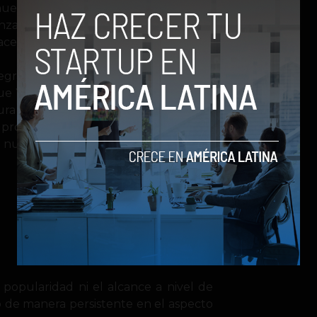
nuevo modelo de navegación on-line
lanzado en 2010 este integra funciones
ebook o ver citas de twitter.
egrará la tecnología de su plataforma
ue Yahoo! recibirá a 32 empleados de
a el Presidente ejecutivo Eric Vishria
 productos para medios Yahoo! y al
 nuevo Vicepresidente de Ingeniería
opularidad ni el alcance a nivel de
 de manera persistente en el aspecto