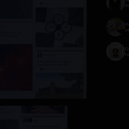
m
G
s
G
r