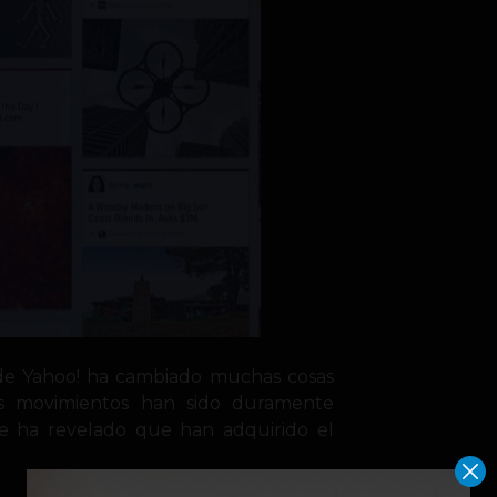
 de Yahoo! ha cambiado muchas cosas
s movimientos han sido duramente
 se ha revelado que han adquirido el