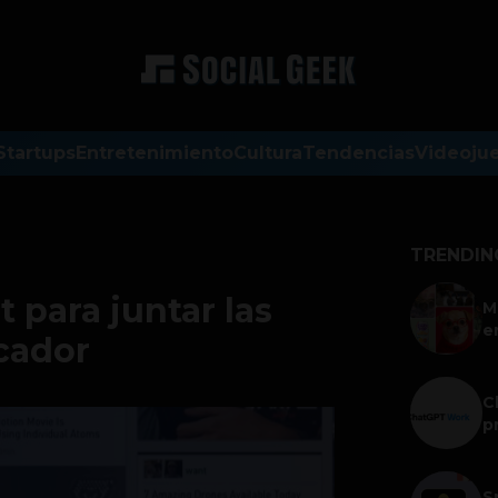
Startups
Entretenimiento
Cultura
Tendencias
Videoju
TRENDIN
 para juntar las
M
e
scador
C
p
S