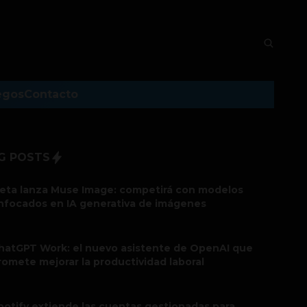
egos
Contacto
G POSTS
eta lanza Muse Image: competirá con modelos
nfocados en IA generativa de imágenes
hatGPT Work: el nuevo asistente de OpenAI que
romete mejorar la productividad laboral
potify extiende las cuentas gestionadas para