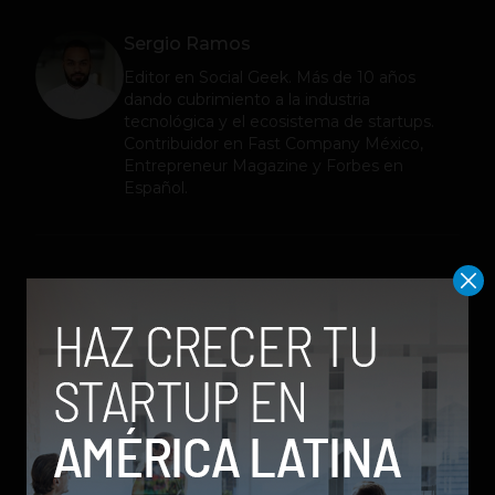
Sergio Ramos
Editor en
Social Geek
. Más de 10 años
dando cubrimiento a la industria
tecnológica y el ecosistema de startups.
Contribuidor en Fast Company México,
Entrepreneur Magazine y Forbes en
Español.
Relacionados