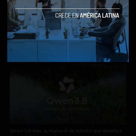
Parte de un cohete de Elon Musk chocó contra la
Luna tras más de un año a la deriva
by Social Geek
Actualidad
6 de agosto de 2026
Qwen 3.8-Max, la nueva IA de Alibaba que desafía a