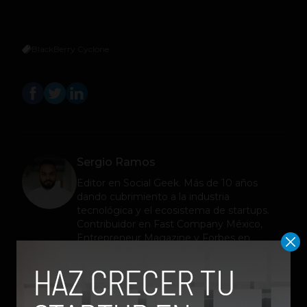
BlackBerry Cyclone
Sergio Ramos
Editor en
Social Geek
. Más de 10 años
dando cubrimiento a la industria
tecnológica y el ecosistema de startups.
Contribuidor en Fast Company México,
Entrepreneur Magazine y Forbes en
Español.