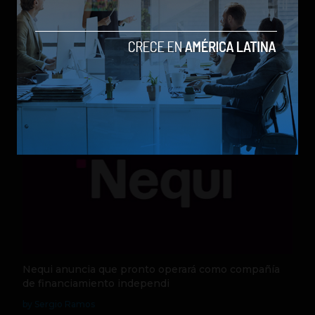
Qwen 3.8-Max, la nueva IA de Alibaba que desafía a
los modelos más poderosos
by Sergio Ramos
Actualidad
5 de agosto de 2026
Nequi anuncia que pronto operará como compañía
de financiamiento independi
by Sergio Ramos