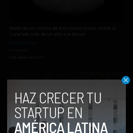
Parte de un cohete de Elon Musk chocó contra la
Luna tras más de un año a la deriva
by Social Geek
Actualidad
6 de agosto de 2026