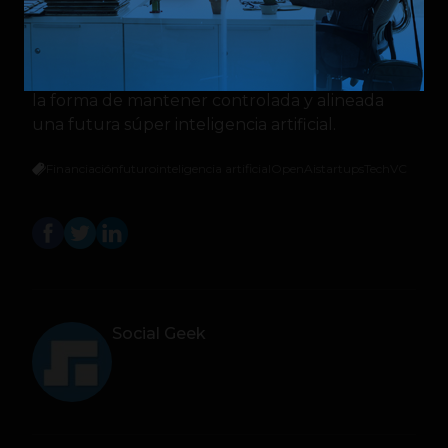
mientras que en mayo salieron Ilya Sutskever,
cofundador y científico jefe de la compañía,
que renunció junto a su mano derecha, Jan
Leike, cuando dirigían un equipo que buscaba
la forma de mantener controlada y alineada
una futura súper inteligencia artificial.
Financiación
futuro
inteligencia artificial
OpenAi
startups
Tech
VC
Social Geek