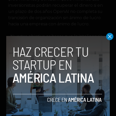
inversionistas podrán recuperar el dinero si en
un plazo de dos años OpenAI no completa su
trancisión de organización sin ánimo de lucro
hacia una empresa con ánimo de lucro.
«Nuestro objetivo es hacer que la inteligencia
avanzada sea un recurso ampliamente
accesible», enfatizó OpenAI.
Habrá que esperar cómo se reorganiza OpenAI
luego de un año marcado por las renuncias
supuestamente impulsadas por los planes de la
empresa.
En los últimos días la directora de tecnología,
Mira Murati; el vicepresidente de investigación,
Barret Zoph; y el director de investigación, Bob
McGrew, anunciaron su salida de OpenAI,