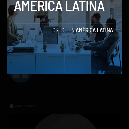
avanzado.
empresas
Envidia
Mercado
microsoft
Tecnología
Volsa
Social Geek
Relacionados