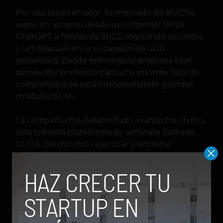
Por esa razón el valor de mercado de NVIDIA
viene en ascenso desde que OpenAI lanzó
ChatGPT a finales de 2022, marcando un antes
y un después en la expansión de la IA
generativa. Desde entonces la empresa es el
proveedor preferido para una enorme lista de
compañías que están desarrollando grandes
modelos de IA.
La compañía hja desarrollado avanzados chips y
una robusta plataforma de software llamada
CUDA, permitiendo ejecutar y entrenar
respectivamente programas de IA. A principios
de este mes la compañía anunció su próximo
chip Blackwell Ultra que llegaría en 2025,
mientras que en 2026 lanzaría su esperada
plataforma Rubin AI con la que espera
democratizar el procesamiento computacional