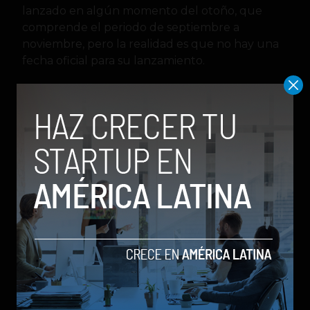
lanzado en algún momento del otoño, que
comprende el periodo de septiembre a
noviembre, pero la realidad es que no hay una
fecha oficial para su lanzamiento.
ChatGPT
IA
inteligencia artificial
OpenAi
Social Geek
Relacionados