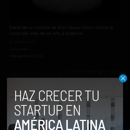
Parte de un cohete de Elon Musk chocó contra la
Luna tras más de un año a la deriva
by Social Geek
Actualidad
6 de agosto de 2026