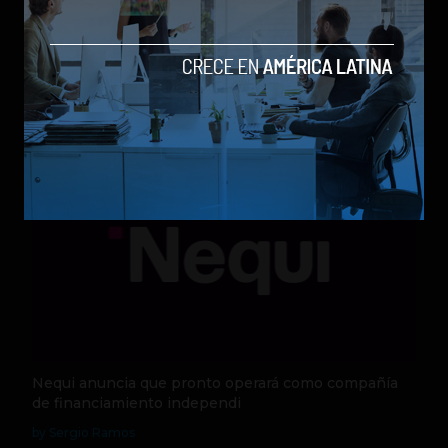
Qwen 3.8-Max, la nueva IA de Alibaba que desafía a
los modelos más poderosos
by Sergio Ramos
Actualidad
5 de agosto de 2026
Nequi anuncia que pronto operará como compañía
de financiamiento independi
by Sergio Ramos