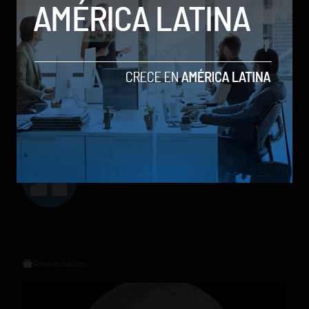
Rewind en su mejor época.
Musica
spotify
wrapped
Social Geek
Relacionados