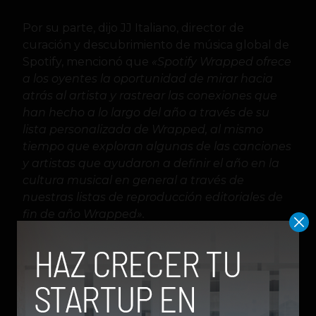
Por su parte, dijo JJ Italiano, director de
curación y descubrimiento de música global de
Spotify, mencionó que
«Spotify Wrapped ofrece
a los oyentes la oportunidad de mirar hacia
atrás al artista y rastrear las conexiones que
han hecho a lo largo del año a través de su
lista personalizada de Wrapped, al mismo
tiempo que exploran algunas de las canciones
y artistas que ayudaron a definir el año en la
cultura musical en general a través de
nuestras listas de reproducción editoriales de
fin de año Wrapped».
Esa combinación entre arte y ciencia detrás de
Spotify Wrapped es lo que ha permitido que
esta iniciativa hoy sea uno de los proyectos de
marketing más exitosos cada fin de año, algo
que recuerda bastante a lo era el YouTube