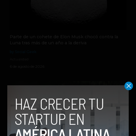
Parte de un cohete de Elon Musk chocó contra la
Luna tras más de un año a la deriva
by Social Geek
Actualidad
6 de agosto de 2026