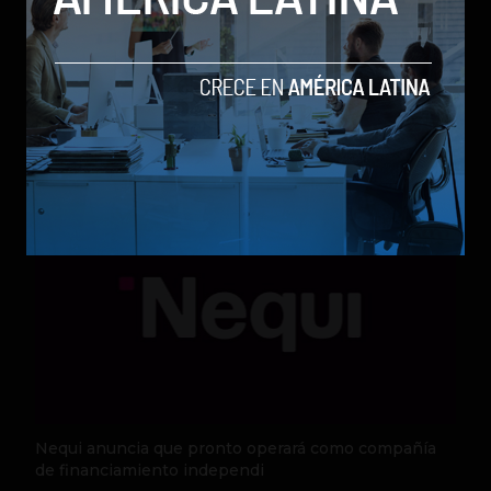
Qwen 3.8-Max, la nueva IA de Alibaba que desafía a
los modelos más poderosos
by Sergio Ramos
Actualidad
5 de agosto de 2026
Nequi anuncia que pronto operará como compañía
de financiamiento independi