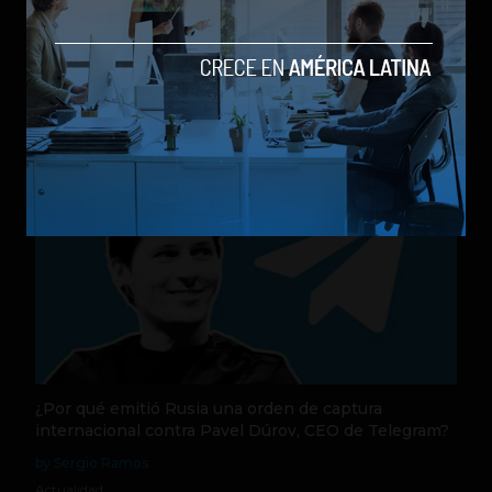
Nequi anuncia que pronto operará como compañía
de financiamiento independi
by Sergio Ramos
Actualidad
31 de julio de 2026
¿Por qué emitió Rusia una orden de captura
internacional contra Pavel Dúrov, CEO de Telegram?
by Sergio Ramos
Actualidad