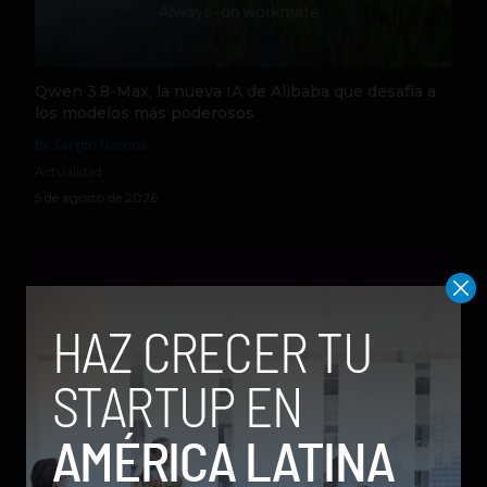
Qwen 3.8-Max, la nueva IA de Alibaba que desafía a
los modelos más poderosos
by Sergio Ramos
Actualidad
5 de agosto de 2026