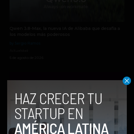
Qwen 3.8-Max, la nueva IA de Alibaba que desafía a
los modelos más poderosos
by Sergio Ramos
Actualidad
5 de agosto de 2026