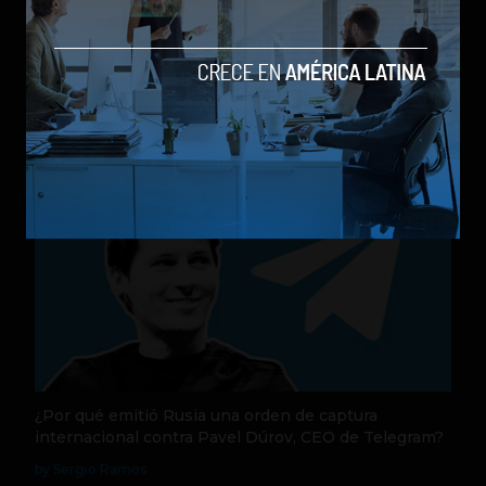
Nequi anuncia que pronto operará como compañía
de financiamiento independi
by Sergio Ramos
Actualidad
31 de julio de 2026
¿Por qué emitió Rusia una orden de captura
internacional contra Pavel Dúrov, CEO de Telegram?
by Sergio Ramos