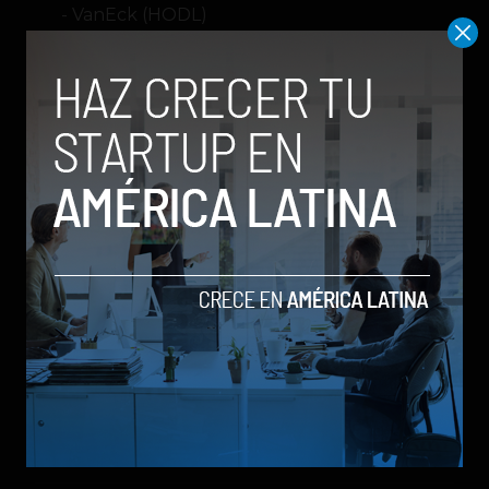
VanEck (HODL)
Franklin Templeton (EZBC)
Grayscale (GBTC)
Bitwise (BITB)
Hashdex (DEFI)
BlackRock (IBIT)
Valkyrie (BRRR)
acciones
bitcoin
EFT
Mercado