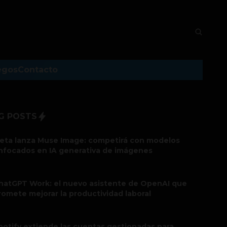
egos
Contacto
G POSTS
eta lanza Muse Image: competirá con modelos
nfocados en IA generativa de imágenes
hatGPT Work: el nuevo asistente de OpenAI que
romete mejorar la productividad laboral
potify extiende las cuentas gestionadas para