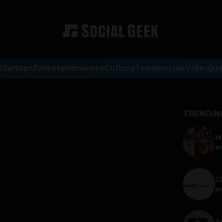
Startups
Entretenimiento
Cultura
Tendencias
Videoju
TRENDIN
M
e
C
p
S