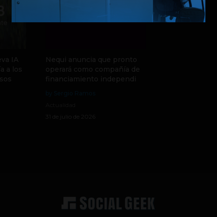
va IA
Nequi anuncia que pronto
a a los
operará como compañía de
sos
financiamiento independi
by Sergio Ramos
Actualidad
31 de julio de 2026