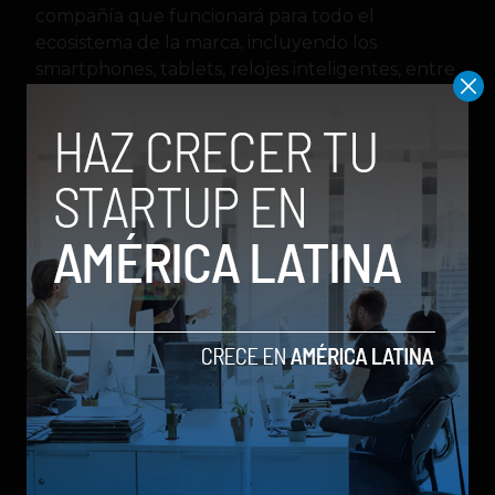
compañía que funcionará para todo el
ecosistema de la marca, incluyendo los
smartphones, tablets, relojes inteligentes, entre
otros.
Por otro lado, el vehículo incorporará un motor
eléctrico TZ220XS000 de
United Automotive
Electronics Co.
, opciones de ruedas de 19 y 20
pulgadas, versión con o sin LIDAR en el
parabrisas frontal y una potencia máxima de
hasta 210 km/h o 265 km/h según el modelo.
La producción en masa del primer vehículo
eléctrico de Xiaomi está prevista para iniciar en
diciembre de 2023, con las primeras entregas
alrededor de febrero de 2024.
AUTOMOVILES
EV
Vehículos Eléctricos
Xiaomi