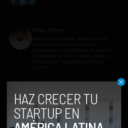
Sergio Ramos
Editor en
Social Geek
. Más de 10 años
dando cubrimiento a la industria
tecnológica y el ecosistema de startups.
Contribuidor en Fast Company México,
Entrepreneur Magazine y Forbes en
Español.
Relacionados