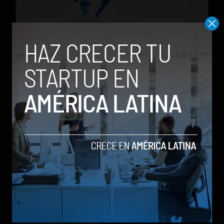
Así luce el nuevo dron MK30 de Amazon
Adicionalmente, el nuevo diseño del dron le
permite volar el doble de lejos que los modelos
anteriores, permitiendo por supuesto, entregas
en un rango más amplio. Los nuevos drones
también podrán volar en condiciones climáticas
más diversas, permitiendo entregas rápidas
incluso en situaciones como lluvia ligera y
temperaturas más cálidas y frías, ya que
durante los trayectos los paquetes se
mantendrán seguros.