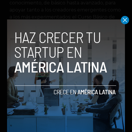
conocimiento, de básico hasta avanzado, para
apoyar tanto a los creadores emergentes como
a los más experimentados: el Curso Básico de
Spark AR, Fundamentos de Spark AR y el curso
Spark AR Pro.
Esta iniciativa, anunciada durante el
evento de
la Academia para Jóvenes en Tecnologías
Transformadoras de la OEA
, marca la primera
inversión de Meta en RA a nivel mundial de
nuestro
Fondo para Investigación y Programas
XR
de $50 millones de dólares que se
destinarán para construir el metaverso de
forma responsable. La iniciativa ofrecerá cursos
de Spark AR en español, portugúes e inglés, y
contará con la participación de creadores
locales.
Los creadores que completen todos los