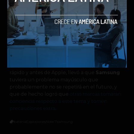
segundo caso, podía darse que una soldadura
cediera y terminara por penetrar la cinta
aisladora.
En resumen:
el espacio donde debía ir la
batería era muy pequeño (aunque sea por
milímetros) para las unidades fabricadas
,
haciendo que estas se dañaran.
El apuro y la ansiedad por sacar el producto
rápido y antes de Apple, llevó a que
Samsung
tuviera un problema mayúsculo que
probablemente no se repetirá en el futuro, y
que de hecho logró que
otras marcas tomaran
conciencia respecto a este tema y tomen
precauciones extra
.
bateria
Explosiones
Note 7
samsung