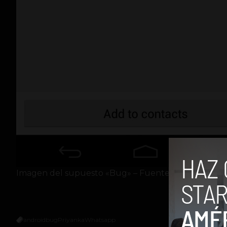
Imagen del supuesto «Bug» – Fuente: http://www.t
android
bug
Priyanka
Whatsapp