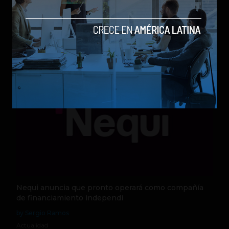
los modelos más poderosos
by Sergio Ramos
Actualidad
5 de agosto de 2026
Nequi anuncia que pronto operará como compañía
de financiamiento independi
by Sergio Ramos
Actualidad