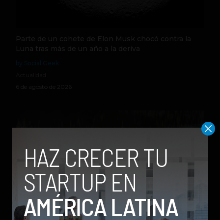
Parte de un cohete de Elon Musk chocó contra la
Luna tras más de un año a la deriva
by Social Geek
Actualidad
6 de agosto de 2026
Qwen 3.8-Max, la nueva IA de Alibaba que desafía a