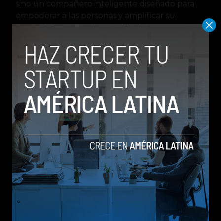
sino un compañero inteligente diseñado para
empoderar a las personas y amplificar su
potencial», James Li, CEO global de HONOR. «A
través de una estrecha colaboración con líderes
de la industria como Google y Qualcomm,
hemos combinado a la perfección las
capacidades de IA de próxima generación de
HONOR, un diseño ultradelgado y un
rendimiento excepcional y duradero para
brindar una experiencia verdaderamente
transformadora».