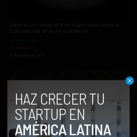
Parte de un cohete de Elon Musk chocó contra la
Luna tras más de un año a la deriva
by Social Geek
Actualidad
6 de agosto de 2026