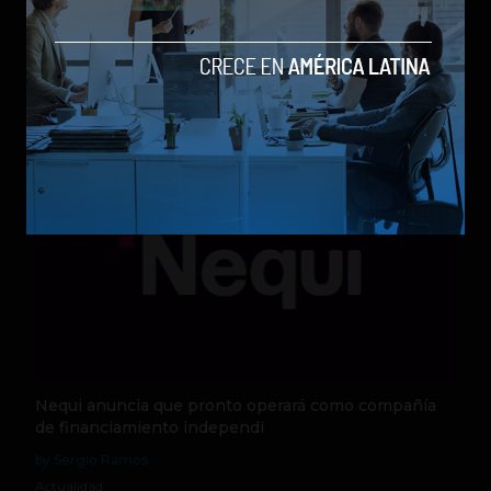
Qwen 3.8-Max, la nueva IA de Alibaba que desafía a
los modelos más poderosos
by Sergio Ramos
Actualidad
5 de agosto de 2026
Nequi anuncia que pronto operará como compañía
de financiamiento independi
by Sergio Ramos
Actualidad