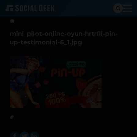
btriana
2 de febrero de 2024
mini_pilot-online-oyun-hrtrfli-pin-
up-testimonial-6_1.jpg