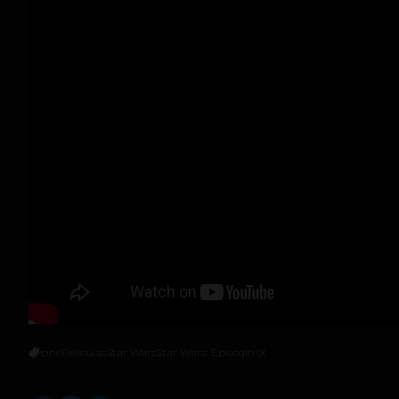
cine
Peliculas
Star Wars
Star Wars: Episodio IX