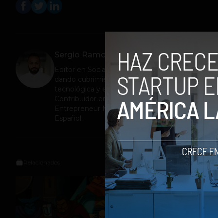
Sergio Ramos
Editor en
Social Geek
. Más de 10 años
dando cubrimiento a la industria
tecnológica y el ecosistema de startups.
Contribuidor en Fast Company México,
Entrepreneur Magazine y Forbes en
Español.
Relacionados