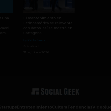
a una
El mantenimiento en
Latinoamérica se reinventa
 Pavel
con datos: así se mostró en
ram?
Cartagena
by Pablo Sierra
Actualidad
31 de julio de 2026
Startups
Entretenimiento
Cultura
Tendencias
Videoju