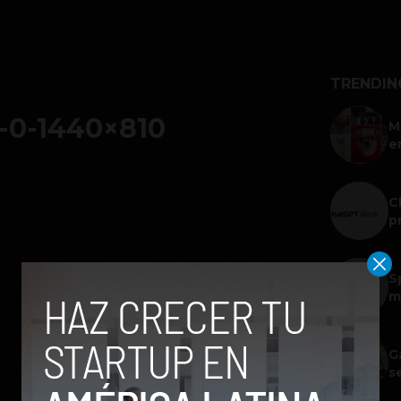
TRENDIN
-0-1440×810
M
e
C
p
S
m
G
s