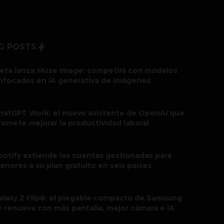
G POSTS
eta lanza Muse Image: competirá con modelos
nfocados en IA generativa de imágenes
hatGPT Work: el nuevo asistente de OpenAI que
romete mejorar la productividad laboral
potify extiende las cuentas gestionadas para
enores a su plan gratuito en seis países
alaxy Z Flip8: el plegable compacto de Samsung
e renueva con más pantalla, mejor cámara e IA