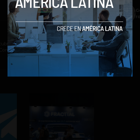
G
r
ubrimiento a la industria tecnológica y el
st Company México, Entrepreneur Magazine