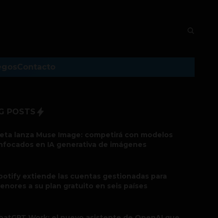
egos
Contacto
G POSTS
eta lanza Muse Image: competirá con modelos
nfocados en IA generativa de imágenes
potify extiende las cuentas gestionadas para
enores a su plan gratuito en seis países
hatGPT Work: el nuevo asistente de OpenAI que