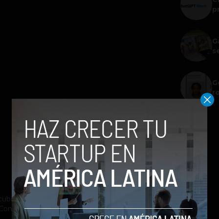
p
G
s
G
r
ubrimiento a la industria tecnológica y el
st Company México, Entrepreneur Magazine