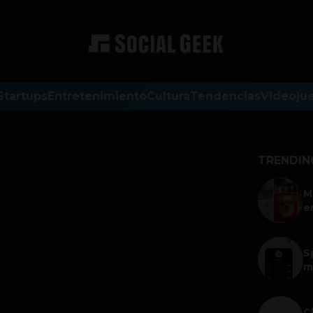
Startups
Entretenimiento
Cultura
Tendencias
Videoju
TRENDIN
M
e
S
m
C