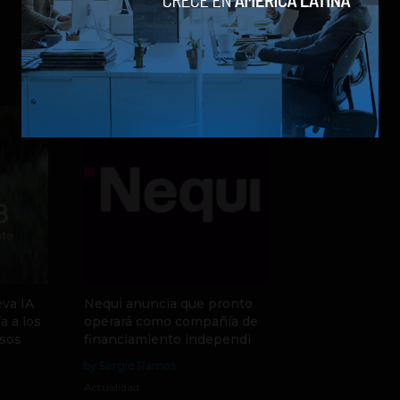
va IA
Nequi anuncia que pronto
a a los
operará como compañía de
sos
financiamiento independi
by Sergio Ramos
Actualidad