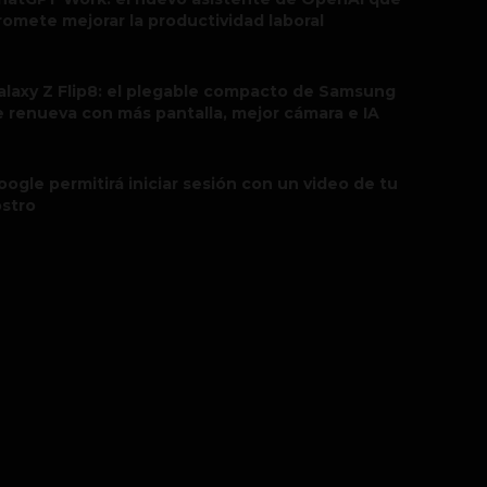
romete mejorar la productividad laboral
alaxy Z Flip8: el plegable compacto de Samsung
e renueva con más pantalla, mejor cámara e IA
oogle permitirá iniciar sesión con un video de tu
ostro