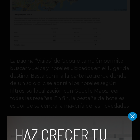
La página “Viajes” de Google también permite
buscar vuelos y hoteles ubicados en el lugar de
destino. Basta con ir a la parte izquierda donde
de un solo clic se abrirán los hoteles según
filtros, su localización con Google Maps, leer
todas las reseñas. En fin, la pestaña de hoteles
es donde se centra la mayoría de las novedades.
Aunque Google Viajes aún está en desarrollo,
sigue siendo una gran opción para aquellas
personas que desean proyectar un viaje desde