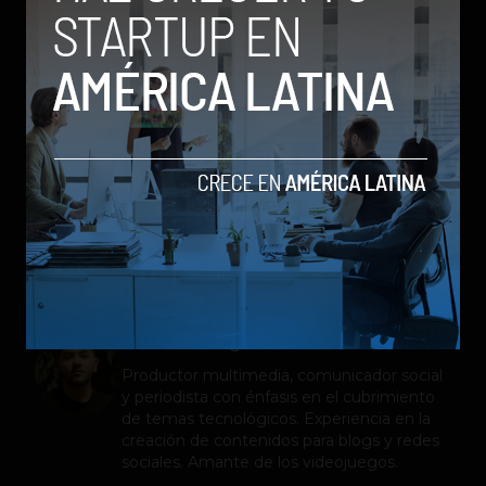
un solo lugar, sin necesidad de recurrir a otras
páginas por aparte para organizar todo lo
relacionado, desde vuelos hasta estadía e
incluso poder mirar en qué época del año es
mejor viajar.
google
PLANEAR
vacaciones
Viajes
Stiven Cartagena
Productor multimedia, comunicador social
y periodista con énfasis en el cubrimiento
de temas tecnológicos. Experiencia en la
creación de contenidos para blogs y redes
sociales. Amante de los videojuegos.