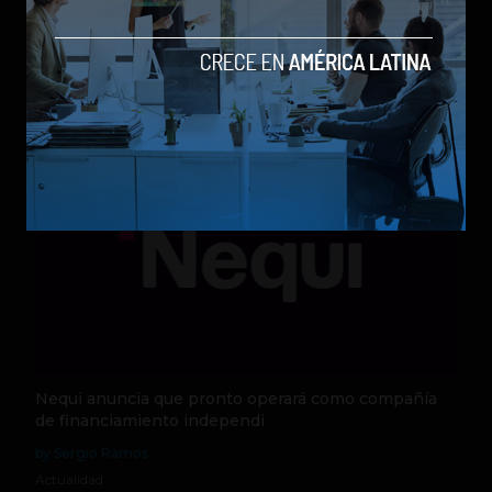
los modelos más poderosos
by Sergio Ramos
Actualidad
5 de agosto de 2026
Nequi anuncia que pronto operará como compañía
de financiamiento independi
by Sergio Ramos
Actualidad