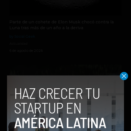
Parte de un cohete de Elon Musk chocó contra la
Luna tras más de un año a la deriva
by Social Geek
Actualidad
6 de agosto de 2026
Qwen 3.8-Max, la nueva IA de Alibaba que desafía a