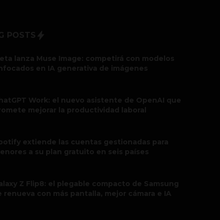
G POSTS
eta lanza Muse Image: competirá con modelos
nfocados en IA generativa de imágenes
hatGPT Work: el nuevo asistente de OpenAI que
romete mejorar la productividad laboral
potify extiende las cuentas gestionadas para
enores a su plan gratuito en seis países
alaxy Z Flip8: el plegable compacto de Samsung
e renueva con más pantalla, mejor cámara e IA