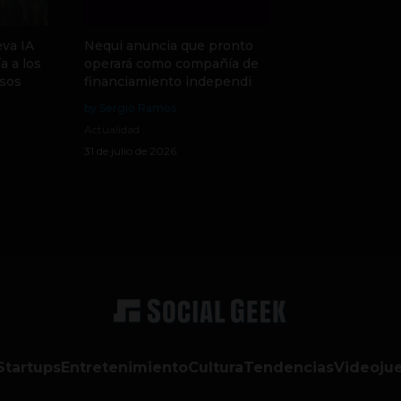
va IA
Nequi anuncia que pronto
a a los
operará como compañía de
sos
financiamiento independi
by Sergio Ramos
Actualidad
31 de julio de 2026
Startups
Entretenimiento
Cultura
Tendencias
Videoju