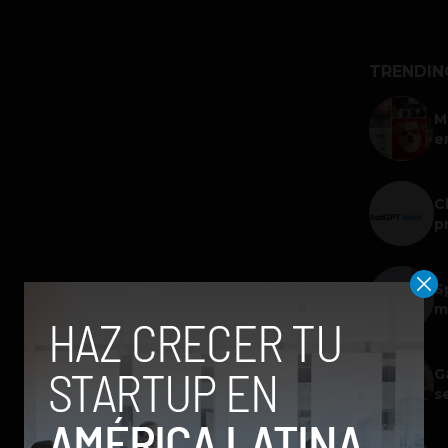
TRENDIN
M
e
C
p
S
m
G
s