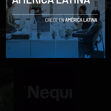
G
r
ubrimiento a la industria tecnológica y el
st Company México, Entrepreneur Magazine