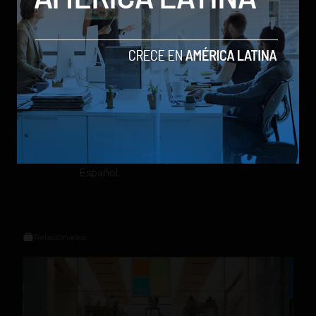
Sergio Ramos
Editor en
Social Geek
. Más de 10 años
dando cubrimiento a la industria
tecnológica y el ecosistema de startups.
Contribuidor en Fast Company México,
Entrepreneur Magazine y Forbes en
Español.
Relacionados