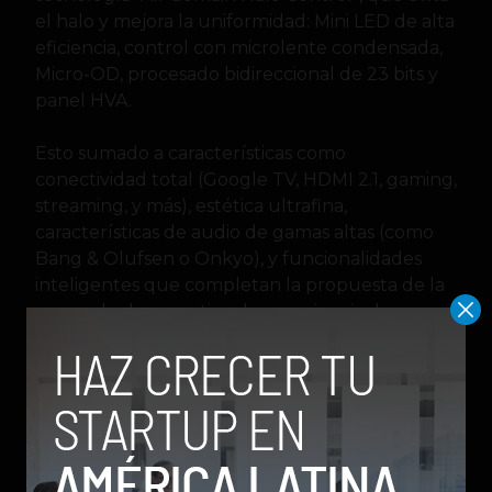
el halo y mejora la uniformidad: Mini LED de alta
eficiencia, control con microlente condensada,
Micro-OD, procesado bidireccional de 23 bits y
panel HVA.
Esto sumado a características como
conectividad total (Google TV, HDMI 2.1, gaming,
streaming, y más), estética ultrafina,
características de audio de gamas altas (como
Bang & Olufsen o Onkyo), y funcionalidades
inteligentes que completan la propuesta de la
marca de democratizar la experiencia de
visionado cinematográfico en casa con pantallas
más grandes, más brillantes, más intensas, y por
precios más asequibles.