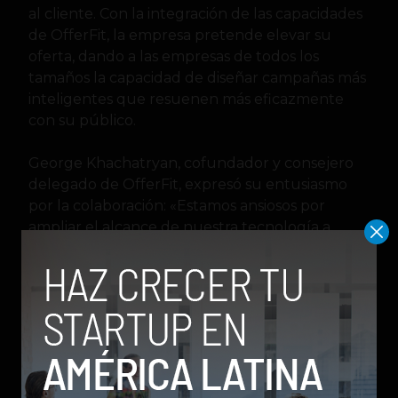
al cliente. Con la integración de las capacidades
de OfferFit, la empresa pretende elevar su
oferta, dando a las empresas de todos los
tamaños la capacidad de diseñar campañas más
inteligentes que resuenen más eficazmente
con su público.
George Khachatryan, cofundador y consejero
delegado de OfferFit, expresó su entusiasmo
por la colaboración: «Estamos ansiosos por
ampliar el alcance de nuestra tecnología a
través de la sólida base de clientes de Leal en
LATAM. La toma de decisiones con IA ha sido el
mayor enfoque de OfferFit desde el cierre de la
última ronda de financiación, y no podemos
esperar para seguir ofreciendo resultados
positivos de marketing en todo el mundo».
La nueva función de toma de decisiones de IA