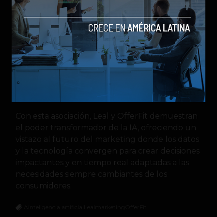
ya está en vivo en la plataforma Leal 360, lo que
significa un paso adelante en la forma en que
las empresas de toda América Latina abordan el
marketing. Para los minoristas, esta tecnología
promete no sólo conversiones mejoradas, sino
también una comprensión más profunda de los
comportamientos de los clientes en un
mercado cada vez más complejo.
Con esta asociación, Leal y OfferFit demuestran
el poder transformador de la IA, ofreciendo un
vistazo al futuro del marketing donde los datos
y la tecnología convergen para crear decisiones
impactantes y en tiempo real adaptadas a las
necesidades siempre cambiantes de los
consumidores.
IA
inteligencia artificial
Leal
marketing
OfferFit