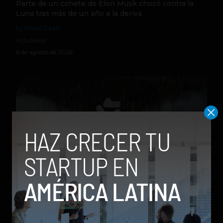
Parte de un cohete de Elon Musk chocó contra la
Luna tras más de un año a la deriva
by Social Geek
Actualidad
6 de agosto de 2026
Qwen 3.8-Max, la nueva IA de Alibaba que desafía a
los modelos más poderosos
by Sergio Ramos