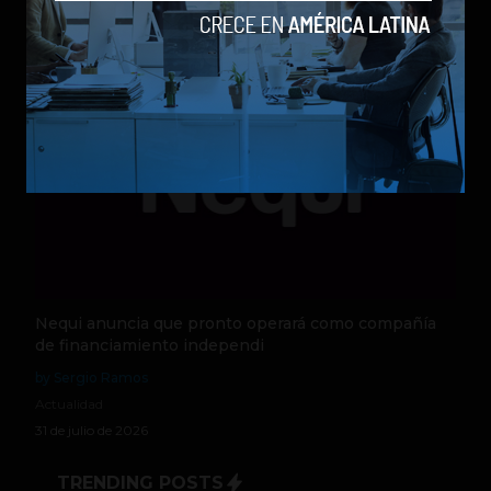
Actualidad
5 de agosto de 2026
Nequi anuncia que pronto operará como compañía
de financiamiento independi
by Sergio Ramos
Actualidad
31 de julio de 2026
TRENDING POSTS