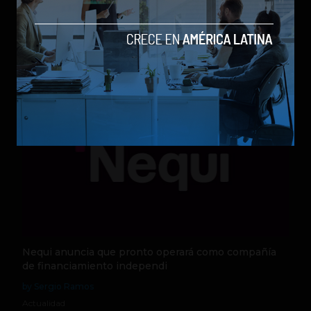
los modelos más poderosos
by Sergio Ramos
Actualidad
5 de agosto de 2026
Nequi anuncia que pronto operará como compañía
de financiamiento independi
by Sergio Ramos
Actualidad