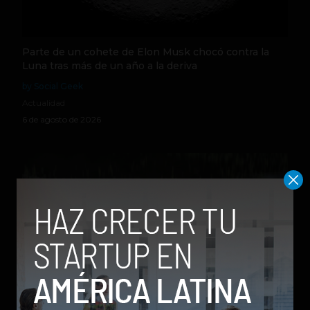
Parte de un cohete de Elon Musk chocó contra la
Luna tras más de un año a la deriva
by Social Geek
Actualidad
6 de agosto de 2026
Qwen 3.8-Max, la nueva IA de Alibaba que desafía a